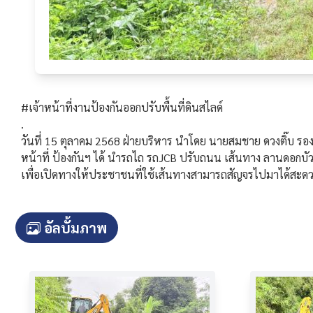
#เจ้าหน้าที่งานป้องกันออกปรับพื้นที่ดินสไลด์
.
วันที่ 15 ตุลาคม 2568 ฝ่ายบริหาร นำโดย นายสมชาย ดวงติ๊บ รองนายกองค์การบริหารส่วนตำบลแม่สลองใน นายศิวัฒน์ กีรติกุลธนา ที่ปรึกษานายก องค์การบริหารส่วนตำบลแม่สลองใน พร้อมด้วยเจ้า
หน้าที่ ป้องกันฯ ได้ นำรถไถ รถJCB ปรับถนน เส้นทาง ลานดอกบัวต
เพื่อเปิดทางให้ประชาชนที่ใช้เส้นทางสามารถสัญจรไปมาได้สะด
อัลบั้มภาพ