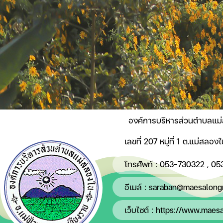
องค์การบริหารส่วนตำบลแม
เลขที่ 207 หมู่ที่ 1 ต.แม่สลอ
โทรศัพท์ :
053-730322
,
05
อีเมล์ :
saraban@maesalongn
เว็บไซต์ :
https://www.maesa