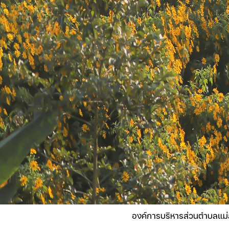
องค์การบริหารส่วนตำบลแม