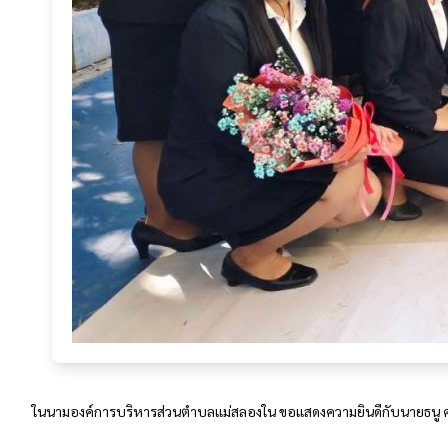
ในนามองค์การบริหารส่วนตำบลแม่สลองใน ขอแสดงความยินดีกับนายธนู ศรีมา ท