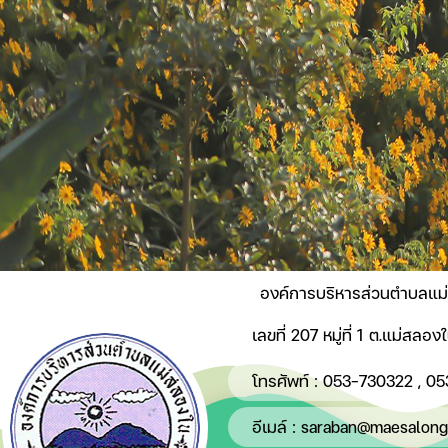
องค์การบริหารส่วนตำบลแม
เลขที่ 207 หมู่ที่ 1 ต.แม่สล
โทรศัพท์ :
053-730322
,
05
อีเมล์ :
saraban@maesalongn