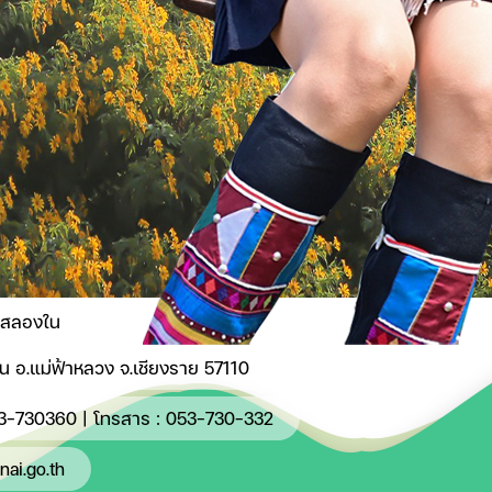
่สลองใน
องใน อ.แม่ฟ้าหลวง จ.เชียงราย 57110
3-730360
| โทรสาร : 053-730-332
ai.go.th