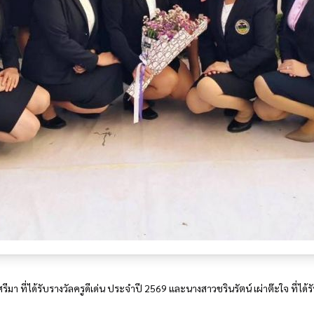
ี่ได้รับรางวัลครูดีเด่น ประจำปี 2569 และนางสาวชรินรัตน์ เผ่าต๊ะใจ ที่ได้ร