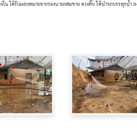
สลองใน ได้รับมอบหมายจากรองนายกสมชาย ดวงติ๊บ ให้นำรถบรรทุกน้ำ ลงพื