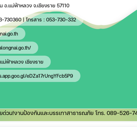
องใน อ.แม่ฟ้าหลวง จ.เชียงราย 57110
3-730360
| โทรสาร : 053-730-332
ai.go.th
longnai.go.th/
แม่ฟ้าหลวง เชียงราย
ps.app.goo.gl/eDZa17rUngYFcb5P9
ยด่วน!
งานป้องกันและบรรเทาสาธารณภัย โทร.
089-526-7
ะชาสัมพันธ์ |
ภาพกิจกรรม |
รับสมัคร-โอน-ย้าย |
แผนผังเว็บไซต์ 