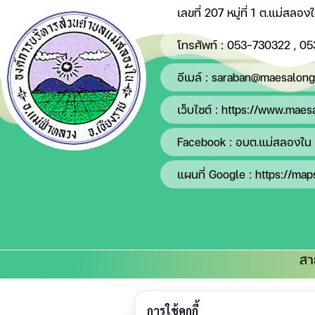
เลขที่ 207 หมู่ที่ 1 ต.แม่สล
โทรศัพท์ :
053-730322
,
05
อีเมล์ :
saraban@maesalongn
เว็บไซต์ :
https://www.maesa
Facebook :
อบต.แม่สลองใน 
แผนที่ Google :
https://ma
สา
หน้าแรก |
ติดต่อเรา |
ข่าวปร
การใช้คุกกี้