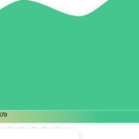
479
|